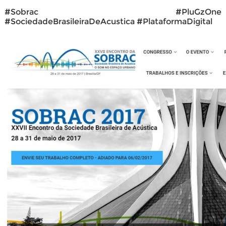
#Sobrac #PluGzOne
#SociedadeBrasileiraDeAcustica #PlataformaDigital